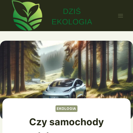
Przejdź
do
treści
EKOLOGIA
Czy samochody