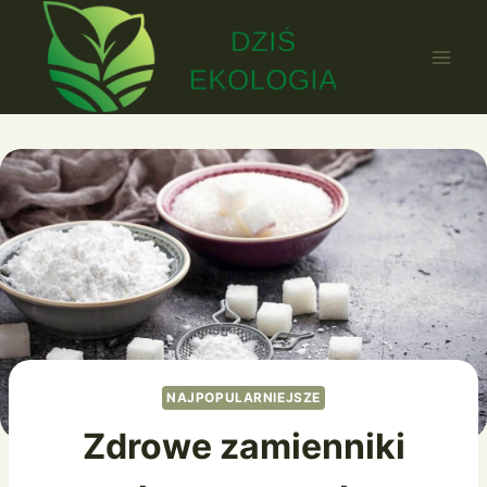
Przejdź
do
treści
NAJPOPULARNIEJSZE
Zdrowe zamienniki