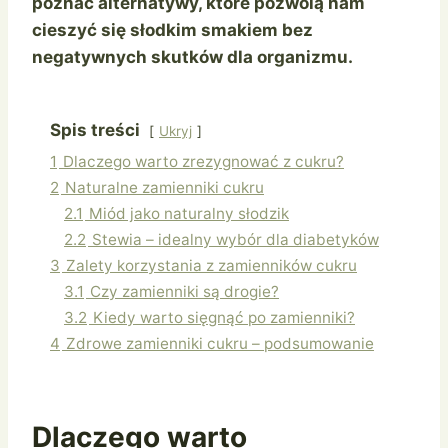
poznać alternatywy, które pozwolą nam
cieszyć się słodkim smakiem bez
negatywnych skutków dla organizmu.
Spis treści
Ukryj
1
Dlaczego warto zrezygnować z cukru?
2
Naturalne zamienniki cukru
2.1
Miód jako naturalny słodzik
2.2
Stewia – idealny wybór dla diabetyków
3
Zalety korzystania z zamienników cukru
3.1
Czy zamienniki są drogie?
3.2
Kiedy warto sięgnąć po zamienniki?
4
Zdrowe zamienniki cukru – podsumowanie
Dlaczego warto