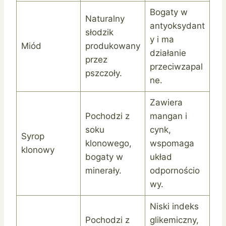
Bogaty w
Naturalny
antyoksydant
słodzik
y i ma
Miód
produkowany
działanie
przez
przeciwzapal
pszczoły.
ne.
Zawiera
Pochodzi z
mangan i
soku
cynk,
Syrop
klonowego,
wspomaga
klonowy
bogaty w
układ
minerały.
odpornościo
wy.
Niski indeks
Pochodzi z
glikemiczny,