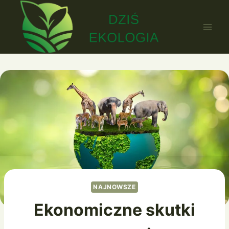
Przejdź
do
treści
NAJNOWSZE
Ekonomiczne skutki