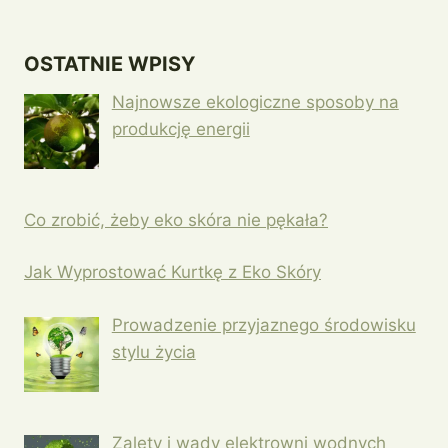
OSTATNIE WPISY
Najnowsze ekologiczne sposoby na
produkcję energii
Co zrobić, żeby eko skóra nie pękała?
Jak Wyprostować Kurtkę z Eko Skóry
Prowadzenie przyjaznego środowisku
stylu życia
Zalety i wady elektrowni wodnych