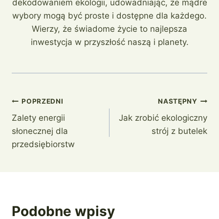
dekodowaniem ekologii, udowadniając, że mądre
wybory mogą być proste i dostępne dla każdego.
Wierzy, że świadome życie to najlepsza
inwestycja w przyszłość naszą i planety.
Nawigacja
POPRZEDNI
NASTĘPNY
Zalety energii
Jak zrobić ekologiczny
wpisu
słonecznej dla
strój z butelek
przedsiębiorstw
Podobne wpisy