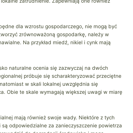
lokalne zatrudnienie. Zapewniają one również
zbędne dla wzrostu gospodarczego, nie mogą być
tworzyć zrównoważoną gospodarkę, należy w
ialne. Na przykład miedź, nikiel i cynk mają
ko naturalne ocenia się zazwyczaj na dwóch
egionalnej próbuje się scharakteryzować przeciętne
 natomiast w skali lokalnej uwzględnia się
ca. Obie te skale wymagają większej uwagi w miarę
alnej mają również swoje wady. Niektóre z tych
i są odpowiedzialne za zanieczyszczenie powietrza