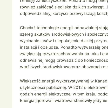
i emisję zanieczyszczeń. Ponadto mogą one 
również zakłócać siedliska dzikich zwierząt. 
odpowiedzialny, korzyści przewyższają koszt
Chociaż technologie energii odnawialnej staj
szereg skutków środowiskowych i społeczny
wycinanie lasów i niepokojenie dzikiej przyr
instalacji i obsłudze. Ponadto wytwarzają on
zwiększają ryzyko zachorowania na raka i ch
odnawialnej mogą prowadzić do koniecznoś
wrażliwych środowiskowo oraz obszarach o du
Większość energii wykorzystywanej w Kanadz
użyteczności publicznej. W 2012 r. elektro
godzin energii elektrycznej w tym kraju, po
Energia jądrowa i wiatrowa stanowiły jedynie