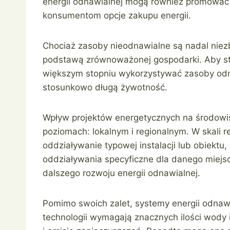
energii odnawialnej mogą również promować 
konsumentom opcje zakupu energii.
Chociaż zasoby nieodnawialne są nadal nie
podstawą zrównoważonej gospodarki. Aby s
większym stopniu wykorzystywać zasoby odnaw
stosunkowo długą żywotność.
Wpływ projektów energetycznych na środowis
poziomach: lokalnym i regionalnym. W skali r
oddziaływanie typowej instalacji lub obiektu,
oddziaływania specyficzne dla danego miejs
dalszego rozwoju energii odnawialnej.
Pomimo swoich zalet, systemy energii odnawi
technologii wymagają znacznych ilości wody 