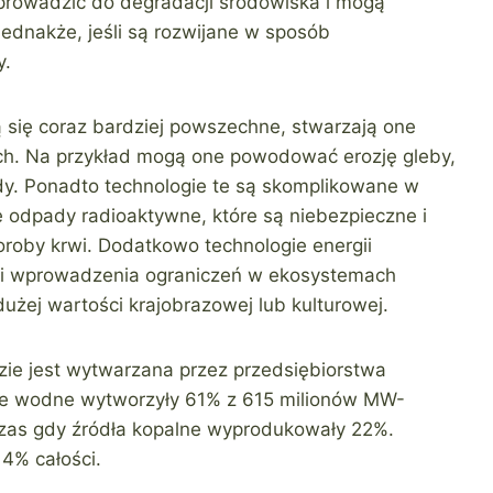
prowadzić do degradacji środowiska i mogą
Jednakże, jeśli są rozwijane w sposób
y.
ą się coraz bardziej powszechne, stwarzają one
ch. Na przykład mogą one powodować erozję gleby,
ody. Ponadto technologie te są skomplikowane w
e odpady radioaktywne, które są niebezpieczne i
oroby krwi. Dodatkowo technologie energii
ci wprowadzenia ograniczeń w ekosystemach
żej wartości krajobrazowej lub kulturowej.
ie jest wytwarzana przez przedsiębiorstwa
wnie wodne wytworzyły 61% z 615 milionów MW-
dczas gdy źródła kopalne wyprodukowały 22%.
 4% całości.