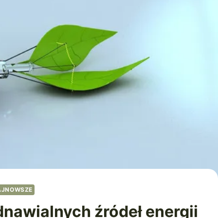
AJNOWSZE
dnawialnych źródeł energii