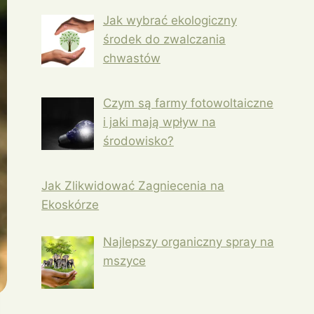
Jak wybrać ekologiczny
środek do zwalczania
chwastów
Czym są farmy fotowoltaiczne
i jaki mają wpływ na
środowisko?
Jak Zlikwidować Zagniecenia na
Ekoskórze
Najlepszy organiczny spray na
mszyce