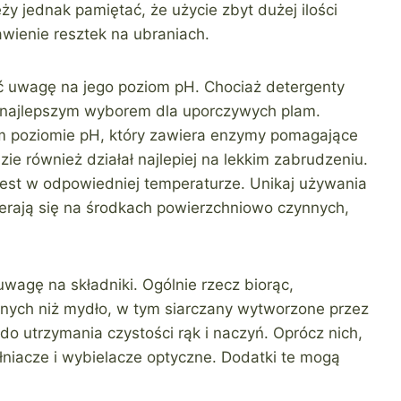
ży jednak pamiętać, że użycie zbyt dużej ilości
wienie resztek na ubraniach.
ić uwagę na jego poziom pH. Chociaż detergenty
ą najlepszym wyborem dla uporczywych plam.
 poziomie pH, który zawiera enzymy pomagające
e również działał najlepiej na lekkim zabrudzeniu.
jest w odpowiedniej temperaturze. Unikaj używania
ierają się na środkach powierzchniowo czynnych,
wagę na składniki. Ogólnie rzecz biorąc,
znych niż mydło, w tym siarczany wytworzone przez
o utrzymania czystości rąk i naczyń. Oprócz nich,
łniacze i wybielacze optyczne. Dodatki te mogą