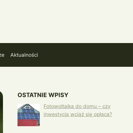
ze
Aktualności
OSTATNIE WPISY
Fotowoltaika do domu – czy
inwestycja wciąż się opłaca?